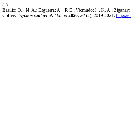
(1)
Basilio; O. , N. A.; Esguerra; A. , P. E.; Vicmudo; I. , K. A.; Zigan
Coffee.
Psychosocial rehabilitation
2020
,
24
(2), 2019-2021.
https:/